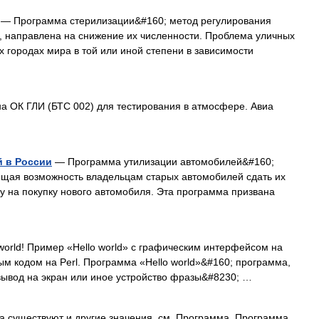
— Программа стерилизации&#160; метод регулирования
, направлена на снижение их численности. Проблема уличных
х городах мира в той или иной степени в зависимости
 ОК ГЛИ (БТС 002) для тестирования в атмосфере. Авиа
 в России
— Программа утилизации автомобилей&#160;
щая возможность владельцам старых автомобилей сдать их
ку на покупку нового автомобиля. Эта программа призвана
orld! Пример «Hello world» с графическим интерфейсом на
м кодом на Perl. Программа «Hello world»&#160; программа,
вывод на экран или иное устройство фразы&#8230; …
а существуют и другие значения, см. Программа. Программа