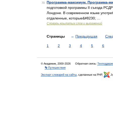
Программа-максимум. Программа-м
70
подготовкой программы II съезда РСДР
Лондоне. В современном языке употре
отдаленные, которые&#8230; …
Словарь крылатых слов и выражений
Страницы
←
Предыдущая
Сле
1
2
3
4
5
6
© Академик, 2000-2026
Обратная связь:
Техподдерж
👣 Путешествия
Экспорт словарей на сайты
, сделанные на PHP,
Jo