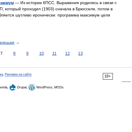
инимум
— Из истории КПСС. Выражения родились в связи с
П, который проходил (1903) сначала в Брюсселе, потом в
бляется шутливо иронически: программа максимум цели
дующая
→
7
8
9
10
11
12
13
ка
,
Реклама на сайте
18+
omla,
Drupal,
WordPress, MODx.