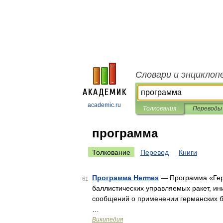
Словари и энциклоп
academic.ru
Толкования
Переводы
программа
Толкование
Перевод
Книги
Программа Hermes
— Программа «Герм
61
баллистических управляемых ракет, и
сообщений о применении германских ба
…
Википедия