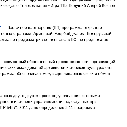
изводство Телекомпания «Игра ТВ» Ведущий Андрей Козлов
"
— Восточное партнерство (ВП) программа открытого
 шестью странами: Арменией, Азербайджаном, Белоруссией,
амма не предусматривает членства в ЕС, но предполагает
 совместный общественный проект нескольких организаций.
ческих исследований архивистов,историков, культурологов,
ограмма обеспечивает междисциплинарные связи и обмен
занных друг с другом проектов, управление которыми
уществ и степени управляемости, недоступных при
Т Р 54871 2011 дано определение 3.11 программа: