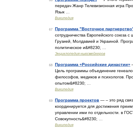
66
передач Жанр Телевизионная игра Про
Язык …
Википедия
Программа "Восточное партнерство
67
сотрудничества Европейского союза с
Грузией, Молдавией и Украиной. Прогр
политическое и&#8230; …
Энциклопедия ньюсмейкеров
Программа «Российские династии»
—
68
Цель программы объединение генеалоги
философов, медиков и психологов. Пр
опытом&#8230; …
Википедия
Программа проектов
— – это ряд свя
69
координируется для достижения преим
управлении ими по отдельности. в ГОС
Совокупность&#8230; …
Википедия