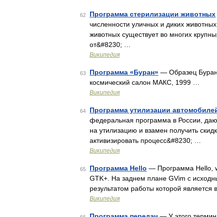
Программа стерилизации животных
62
численности уличных и диких животных
животных существует во многих крупны
от&#8230; …
Википедия
Программа «Буран»
— Образец Бурана
63
космический салон МАКС, 1999 …
Википедия
Программа утилизации автомобилей
64
федеральная программа в России, даю
на утилизацию и взамен получить скид
активизировать процесс&#8230; …
Википедия
Программа Hello
— Программа Hello, w
65
GTK+. На заднем плане GVim с исходны
результатом работы которой является 
Википедия
Программа передач
— У этого термин