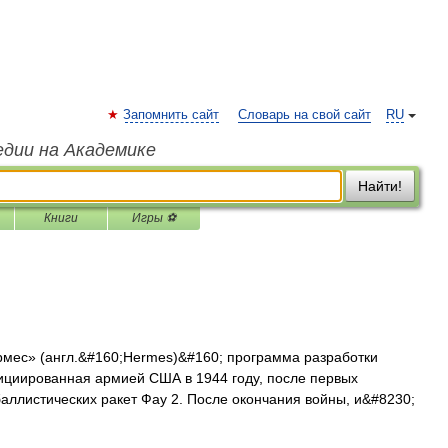
Запомнить сайт
Словарь на свой сайт
RU
едии на Академике
Найти!
Книги
Игры ⚽
ес» (англ.&#160;Hermes)&#160; программа разработки
нициированная армией США в 1944 году, после первых
ллистических ракет Фау 2. После окончания войны, и&#8230;